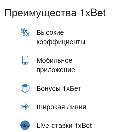
Преимущества 1xBet
Высокие
коэффициенты
Мобильное
приложение
Бонусы 1хБет
Широкая Линия
Live-ставки 1xBet