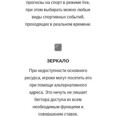
прогнозы на спорт в режиме live,
при этом выбирать можно любые
виды спортивных событий,
проходящих в реальном времени.
ЗЕРКАЛО
При недоступности основного
ресурса, игроки могут посетить его
при помощи альтернативного
адреса. Это ничуть не лишает
беттора доступа ко всем
необходимым функциям и
совершению ставок.